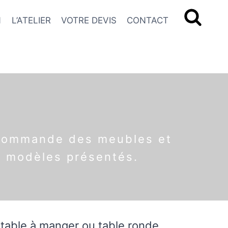
N
L’ATELIER
VOTRE DEVIS
CONTACT
a commande des meubles et
s modèles présentés.
 table à manger ou table ronde