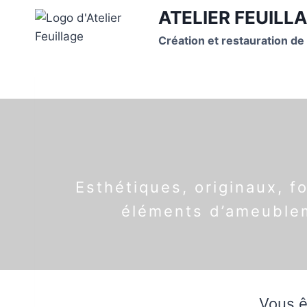
Aller
ATELIER FEUILLA
au
Création et restauration de
contenu
Esthétiques, originaux, 
éléments d’ameublem
Vous ê