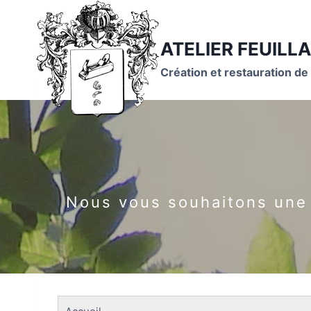
Aller
au
ATELIER FEUILLA
contenu
Création et restauration de
Nous vous souhaitons une b